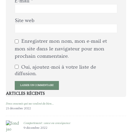
E-mail
*
Site web
Enregistrer mon nom, mon e-mail et
mon site dans le navigateur pour mon
prochain commentaire.
Oui, ajoutez-moi à votre liste de
diffusion.
ARTICLES RÉCENTS
Deux ennemis qui me veulent du bien…
𝙻𝚎 
21 décembre 2022
5 av
Comportement : cause ou conséquence
Tu e
9 décembre 2022
28 j