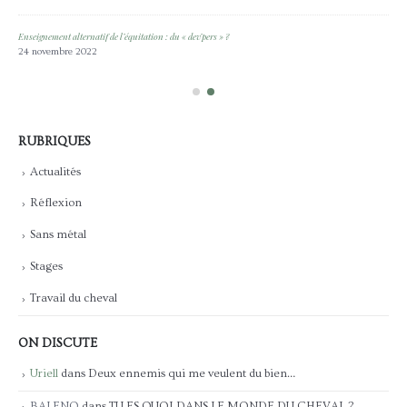
Enseignement alternatif de l’équitation : du « dev’pers » ?
24 novembre 2022
RUBRIQUES
Actualités
Réflexion
Sans métal
Stages
Travail du cheval
ON DISCUTE
Uriell
dans
Deux ennemis qui me veulent du bien…
BALENO
dans
TU ES QUOI DANS LE MONDE DU CHEVAL ?