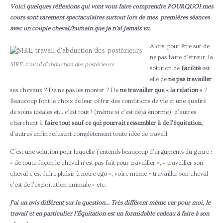
Voici quelques réflexions qui vont vous faire comprendre POURQUOI mes
cours sont rarement spectaculaires surtout lors de mes premières séances
avec un couple cheval/humain que je n’ai jamais vu.
Alors, pour être sur de
ne pas faire d’erreur, la
SIRE, travail d’abduction des postérieurs
solution de
facilité
est
elle de
ne pas travailler
ses chevaux ? De ne pas les monter ? De
ne travailler que « la relation »
?
Beaucoup font le choix de leur offrir des conditions de vie et une qualité
de soins idéales et… c’est tout ! (même si c’est déjà énorme), d’autres
cherchent à
faire tout sauf ce qui pourrait ressembler à de l’équitation
,
d’autres enfin refusent complètement toute idée de travail.
C’est une solution pour laquelle j’entends beaucoup d’arguments du genre :
« de toute façon le cheval n’est pas fait pour travailler », « travailler son
cheval c’est faire plaisir à notre ego », voire même « travailler son cheval
c’est de l’exploitation animale » etc.
J’ai un avis différent sur la question… Très différent même car pour moi, le
travail et en particulier l’Équitation est un formidable cadeau à faire à son